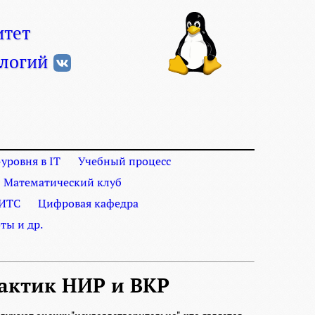
итет
логий
уровня в IT
Учебный процесс
Математический клуб
ИТС
Цифровая кафедра
ты и др.
актик НИР и ВКР