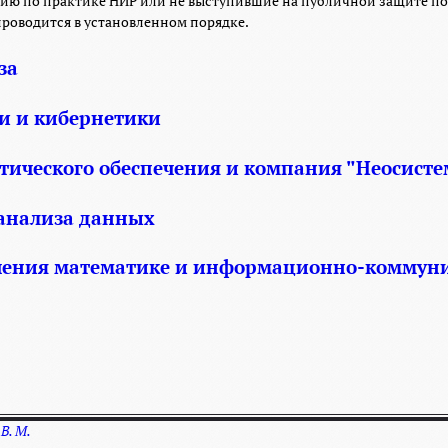
цию по практике НИР или не выступившие на публичной защите пол
роводится в установленном порядке.
за
и и кибернетики
ического обеспечения и компания "Неосист
 анализа данных
учения математике и информационно-коммун
В. М.