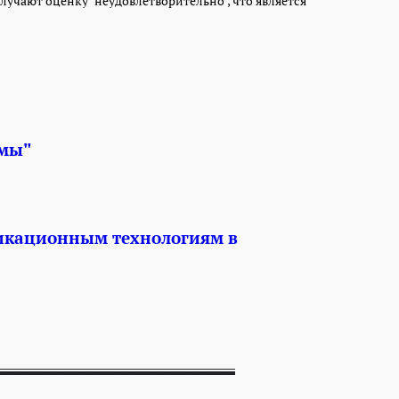
учают оценку "неудовлетворительно", что является
емы"
икационным технологиям в