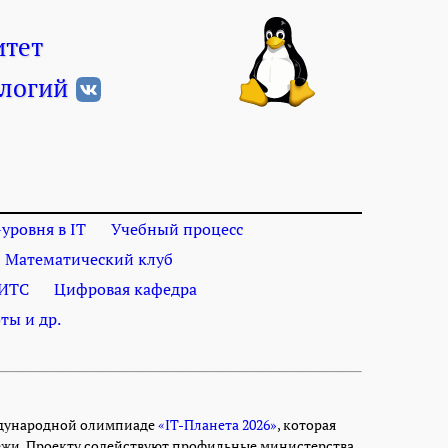
итет
логий
уровня в IT
Учебный процесс
Математический клуб
ИТС
Цифровая кафедра
ты и др.
Международной олимпиаде
«IT-Планета 2026»
, которая
жи. Проекту содействуют профильные министерства,