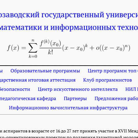
озаводский
государственный
универс
 математики
и информационных техно
ы
Образовательные программы
Центр программ топ-
дарственная итоговая аттестация
Клуб программистов
езопасности
Центр искусственного интеллекта
НИЛ 
 педагогическая кафедра
Партнеры
Предложения рабо
Информационно вычислительная инфраструктура
и аспирантов в возрасте от 16 до 27 лет принять участие в XVII 
ико-ориентированным проектом по поддержке талантливой молоде