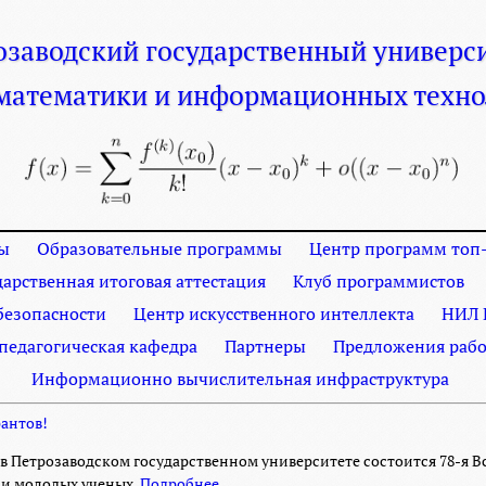
озаводский
государственный
универс
 математики
и информационных техно
ы
Образовательные программы
Центр программ топ-
дарственная итоговая аттестация
Клуб программистов
езопасности
Центр искусственного интеллекта
НИЛ 
 педагогическая кафедра
Партнеры
Предложения рабо
Информационно вычислительная инфраструктура
рантов!
ля в Петрозаводском государственном университете состоится 78-я
и молодых ученых.
Подробнее.