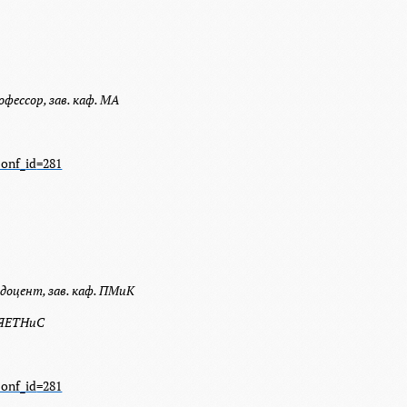
офессор, зав. каф. МА
conf
_
id
=281
 доцент, зав. каф. ПМиК
 ИЯЕТНиС
conf
_
id
=281