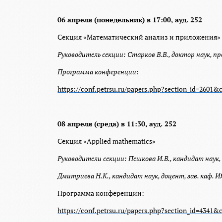
06 апреля (понедельник) в 17:00, ауд. 252
Секция «Математический анализ и приложения»
Руководитель секции: Старков В.В., доктор наук, пр
Программа конференции:
https
://
conf
.
petrsu
.
ru
/
papers
.
php
?
section
_
id
=2601&
08 апреля (среда) в 11:30, ауд. 252
Секция «
Applied
mathematics
»
Руководители секции: Пешкова И.В., кандидат наук,
Дмитриева Н.К., кандидат наук, доцент, зав. каф.
Программа конференции:
https
://
conf
.
petrsu
.
ru
/
papers
.
php
?
section
_
id
=4341&