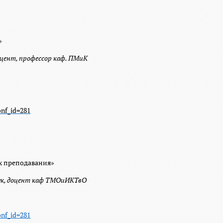
»
доцент, профессор каф. ПМиК
onf
_
id
=281
х преподавания»
аук, доцент каф ТМОиИКТвО
onf
_
id
=281