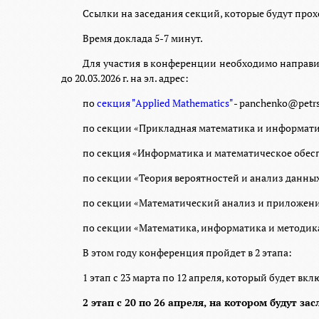
Ссылки на заседания секций, которые будут пр
Время доклада 5-7 минут.
Для участия в конференции необходимо направи
до
20.03.2026 г.
на эл. адрес:
по
секция
"Applied Mathematics"
-
panchenko@petrs
по секции
«Прикладная математика и информати
по секция
«
Информатика и математическое обес
по секции
«Теория вероятностей и анализ данных
по секции «Математический анализ и приложен
по се
кции
«Математика, информатика и методика
В этом году конференция пройдет в 2 этапа:
1 этап
с 23 марта по 12 апреля, который будет в
2 этап с 20 по 26 апреля, на котором будут з