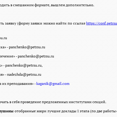
оходить в смешанном формате, вышлем дополнительно.
ть заявку (форму заявки можно найти по ссылке
https://conf.petrsu
u.ru
ка» -
panchenko
@
petrsu
.
ru
печение» -
panchenko
@
petrsu
.
ru
» -
panchenko
@
petrsu
.
ru
,
ия»
-
nadezhda
@
petrsu
.
ru
 их преподавания» -
kaganik@gmail.com
ключать в себя проведение предложенных институтами секций.
аслушаны
отобранные жюри лучшие доклады 1 этапа (по две работы 