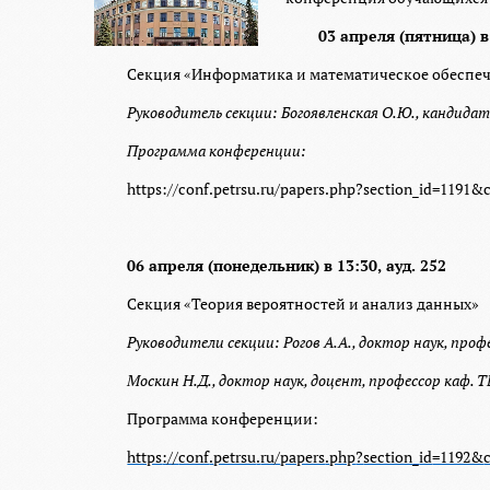
03 апреля (пятница) в 
Секция «Информатика и математическое обеспе
Руководитель секции: Богоявленская О.Ю., кандида
Программа конференции:
https
://
conf
.
petrsu
.
ru
/
papers
.
php
?
section
_
id
=1191&
06 апреля (понедельник) в 13:30, ауд. 252
Секция «Теория вероятностей и анализ данных»
Руководители секции: Рогов А.А., доктор наук, профе
Москин Н.Д., доктор наук, доцент, профессор каф. 
Программа конференции:
https
://
conf
.
petrsu
.
ru
/
papers
.
php
?
section
_
id
=1192&