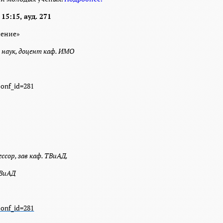
15:15, ауд. 271
чение»
т наук, доцент каф. ИМО
conf
_
id
=281
ссор, зав каф. ТВиАД,
ТВиАД
conf
_
id
=281