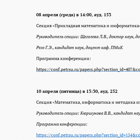
08 апреля (среда) в 14:00, ауд. 153
Секция «Прикладная математика и информатика
Руководитель секции: Щеголева Л.В., доктор наук, 
Рего Г.Э., кандидат наук, доцент каф. ПМиК
Программа конференции:
https
://
conf
.
petrsu
.
ru
/
papers
.
php
?
section
_
id
=407&
c
10 апреля (пятница) в 13:30, ауд. 252
Секция «Математика, информатика и методика и
Руководитель секции: Кюршунова В.В., кандидат н
Программа конференции:
https
://
conf
.
petrsu
.
ru
/
papers
.
php
?
section
_
id
=154&
c